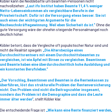
Köbler kann die Neiddebatte um Beamten-Pensionen nicht
nachvollziehen:
„Laut ifo Institut haben Beamte 11,4 % weniger
Netto-Lebenseinkommen als vergleichbare Berufe in der
Privatwirtschaft. Dafür ist die Versorgung etwas besser. Sie ist
auch eines der wichtigsten Argumente für die
Nachwuchskräftegewinnung. Weil eben Sicherheit da ist.“
Ohne die
gute Versorgung wäre der ohnehin steigende Personalmangel noch
deutlich höher.
Köbler betont, dass die Vergleiche oft populistischer Natur sind und
nicht die Realität spiegeln:
„Die Altersbezüge eines
Durchschnittsrentners mit einem Durchschnittsbeamten zu
vergleichen, ist wie Äpfel mit Birnen zu vergleichen. Beamtinnen
und Beamte haben eine überdurchschnittlich hohe Ausbildung und
ein konstantes Berufsleben.“
„Der Vorschlag, Beamtinnen und Beamten in die Rentenkassen zu
überführen, löst das strukturelle Problem der Rentenversicherung
nicht. Das Problem sind nicht die Beitragszahler insgesamt,
sondern das Problem ist die Demographie und dass die Leute
immer älter werden“
, stellt Köbler klar.
Die entscheidende Frage ist:
„Wie kann eine Rente finanziert werden,