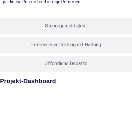
politische Priorität und mutige Reformen.
Steuergerechtigkeit
Interessenvertretung mit Haltung
Öffentliche Debatte
Projekt-Dashboard
Ich habe mir für meine Amtszeit als DSTG-
Bundesvorstandvorsitzender viel vorgenommen. Ich möchte dazu
beitragen, die Finanzverwaltung zu modernisieren, das Steuerrecht
zu vereinfachen und für mehr Steuergerechtigkeit sorgen. Zugleich
werde ich die DSTG als größte Fachgewerkschaft krisensicher und
stark für die Zukunft aufstellen.
Das
Dashboard
gibt einen Überblick
über meine Vorhaben seit 2022 und den jeweiligen Umsetzungsstand.