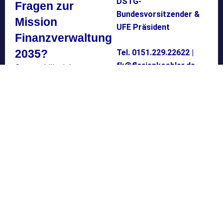
DSTG-
Fragen zur
Bundesvorsitzender &
Mission
UFE Präsident
Finanzverwaltung
2035?
Tel. 0151.229.22622 |
fk@floriankoebler.de
Gerne erkläre ich
Hintergründe, Vision und
Strategiepapiere. Fragen
Sie mich an!
FAQ zur Mission Finanzverwaltung 2035
Was ist die „Mission Finanzverwaltung 2035"
Warum ist die Modernisierung der Finanzverwaltung
dringend notwendig?
An wen richtet sich die "Mission Finanzverwaltung
2035"?