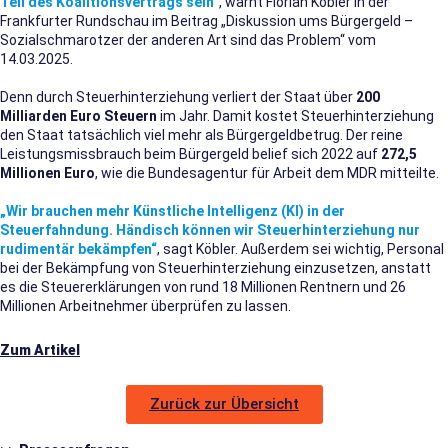
Teil des Koalitionsvertrags sein“
, warnt Florian Köbler in der
Frankfurter Rundschau im Beitrag „Diskussion ums Bürgergeld –
Sozialschmarotzer der anderen Art sind das Problem“ vom
14.03.2025.
Denn durch Steuerhinterziehung verliert der Staat über
200
Milliarden Euro Steuern
im Jahr. Damit kostet Steuerhinterziehung
den Staat tatsächlich viel mehr als Bürgergeldbetrug. Der reine
Leistungsmissbrauch beim Bürgergeld belief sich 2022 auf
272,5
Millionen Euro
, wie die Bundesagentur für Arbeit dem MDR mitteilte.
„Wir brauchen mehr Künstliche Intelligenz (KI) in der
Steuerfahndung. Händisch können wir Steuerhinterziehung nur
rudimentär bekämpfen“
, sagt Köbler. Außerdem sei wichtig, Personal
bei der Bekämpfung von Steuerhinterziehung einzusetzen, anstatt
es die Steuererklärungen von rund 18 Millionen Rentnern und 26
Millionen Arbeitnehmer überprüfen zu lassen.
Zum Artikel
Zurück zur Übersicht