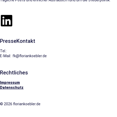
Tägliche Posts und ehrlicher Austausch rund um die Steuerpolitik.
PresseKontakt
Tel.:
0151.229.22622
E-Mail: fk@floriankoebler.de
Rechtliches
Impressum
Datenschutz
© 2026 floriankoebler.de