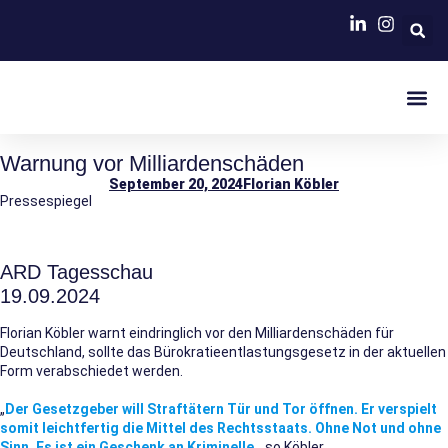
MISSION FINANZVERWALTUNG 2035
Warnung vor Milliardenschäden
September 20, 2024
Florian Köbler
Pressespiegel
ARD Tagesschau
19.09.2024
Florian Köbler warnt eindringlich vor den Milliardenschäden für
Deutschland, sollte das Bürokratieentlastungsgesetz in der aktuellen
Form verabschiedet werden.
„
Der Gesetzgeber will Straftätern Tür und Tor öffnen. Er verspielt
somit leichtfertig die Mittel des Rechtsstaats. Ohne Not und ohne
Sinn. Es ist ein Geschenk an Kriminelle
„, so Köbler.